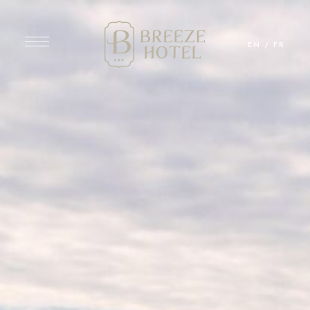
EN
/
FR