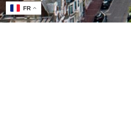
FR
SEP
15
UNCATEGORIZED
Découvrez les trésors