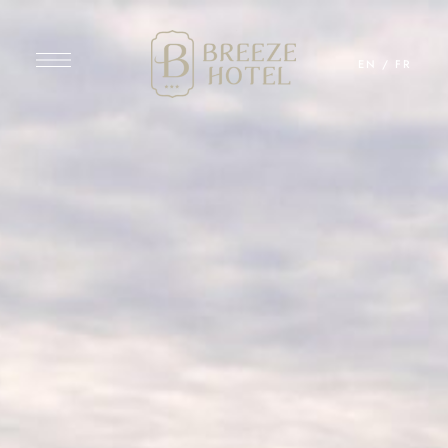
EN
/
FR