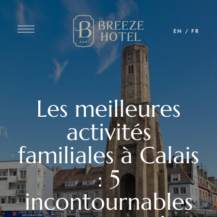
EN
/
FR
Les meilleures
activités
familiales à Calais
: 5
incontournables